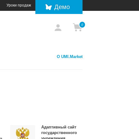
Уроки продаж
Демо
0
О UMI.Market
Адаптивный сайт
государственного
о»
учреждения