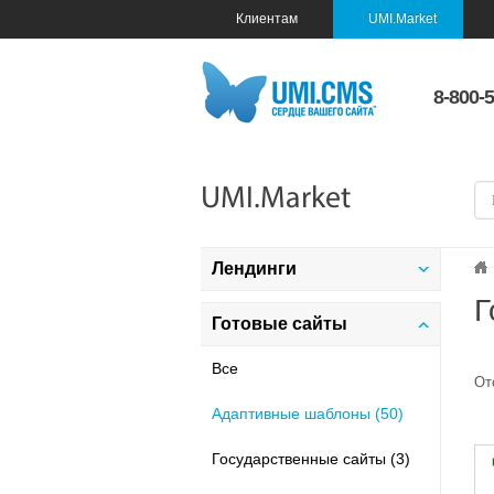
Клиентам
UMI.Market
8-800-
UMI.Market
Лендинги
Г
Все
Готовые сайты
Адаптивные шаблоны (36)
Все
От
Дом и быт (5)
Адаптивные шаблоны (50)
Бизнес и финансы (8)
Государственные сайты (3)