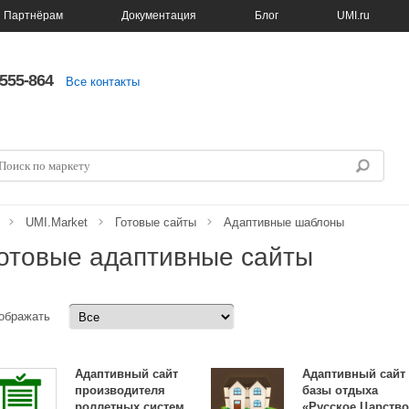
Партнёрам
Документация
Блог
UMI.ru
5555-864
Все контакты
UMI.Market
Готовые сайты
Адаптивные шаблоны
отовые адаптивные сайты
ображать
Адаптивный сайт
Адаптивный сайт
производителя
базы отдыха
роллетных систем
«Русское Царств