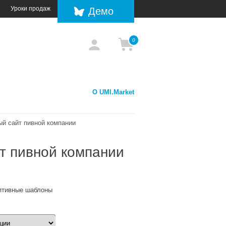
Уроки продаж
Демо
0
О UMI.Market
й сайт пивной компании
т пивной компании
аптивные шаблоны