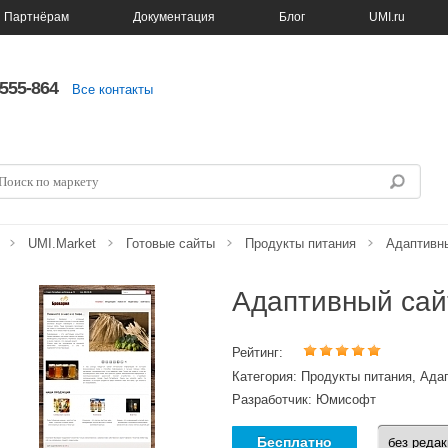
Партнёрам
Документация
Блог
UMI.ru
5555-864
Все контакты
UMI.Market
Готовые сайты
Продукты питания
Адаптивны
Адаптивный сай
Рейтинг:
Категория: Продукты питания, Ад
Разработчик: Юмисофт
Бесплатно