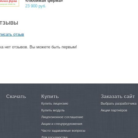
«Любимая ферма»
23 900 руб.
тзывы
писать отзыв
ка нет отзывов. Вы можете быть первым!
Скачать
Купить
Заказать сайт
Купить лицензию
Выбрать разработчика
Купить модуль
Акции партнёров
Лицензионное соглашение
Акции и спецпредложения
Часто задаваемые вопросы
Для государства