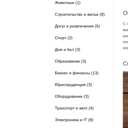
Спорт (1)
Животные (1)
Дом и быт (5)
О
Строительство и жилье (8)
Бизнес и финансы (8)
С 
Досуг и развлечения (6)
ми
Юриспруденция (1)
ша
Спорт (2)
по
Семья и дети (2)
ко
Дом и быт (3)
Транспорт и авто (5)
Образование (3)
С
Красота и здоровье (3)
Бизнес и финансы (13)
Услуги (1)
Юриспруденция (3)
Искусство и дизайн (1)
Оборудование (3)
Продукты питания (3)
Транспорт и авто (4)
Туризм (3)
Электроника и IT (8)