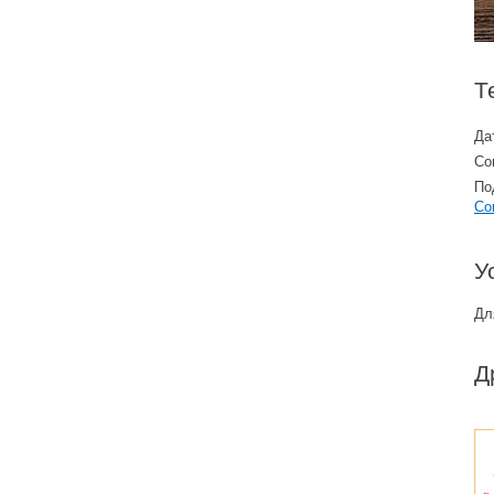
Магазинам (41)
Строительство и жилье (3)
Работа с контентом (16)
Досуг и развлечения (2)
Т
Для администраторов (44)
Одежда и стиль (7)
Да
Спорт (4)
Со
По
Дом и быт (7)
Co
Сетевой маркетинг (1)
У
Бизнес и финансы (1)
Дл
Оборудование (4)
Д
Семья и дети (2)
Транспорт и авто (3)
Электроника и IT (5)