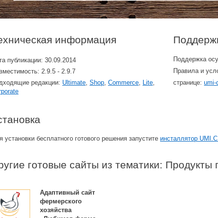
ехническая информация
Поддерж
Поддержка ос
та публикации: 30.09.2014
Правила и усл
вместимость: 2.9.5 - 2.9.7
дходящие редакции:
Ultimate
,
Shop
,
Commerce
,
Lite
,
странице:
umi-
rporate
становка
я установки бесплатного готового решения запустите
инсталлятор UMI.
ругие готовые сайты из тематики: Продукты 
Адаптивный сайт
фермерского
хозяйства