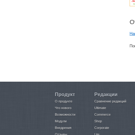
Красота и здоровье (5)
Услуги (3)
О
Продукты питания (5)
На
По
Продукт
Редакции
О продукте
Сравнение редакций
Что нового
Ultimate
Возможности
Commerce
Модули
Shop
Внедрения
Corporate
Отзывы
Lite