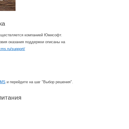
ка
уществляется компанией Юмисофт.
овия оказания поддержки описаны на
cms.ru/support/
CMS
и перейдите на шаг "Выбор решения".
питания