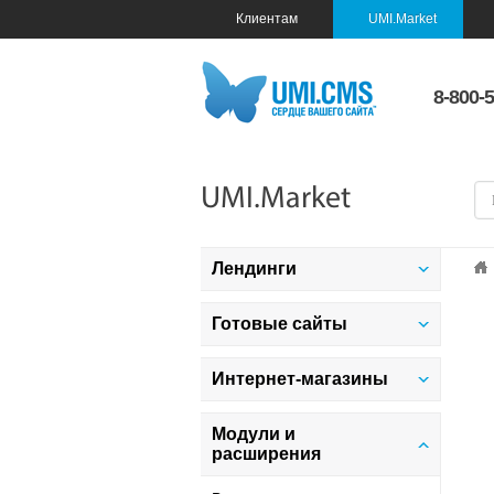
Клиентам
UMI.Market
8-800-
UMI.Market
Лендинги
Все
Готовые сайты
Адаптивные шаблоны (36)
Все
Интернет-магазины
Дом и быт (5)
Адаптивные шаблоны (50)
Все
Модули и
Бизнес и финансы (8)
расширения
Государственные сайты (3)
Адаптивные шаблоны (36)