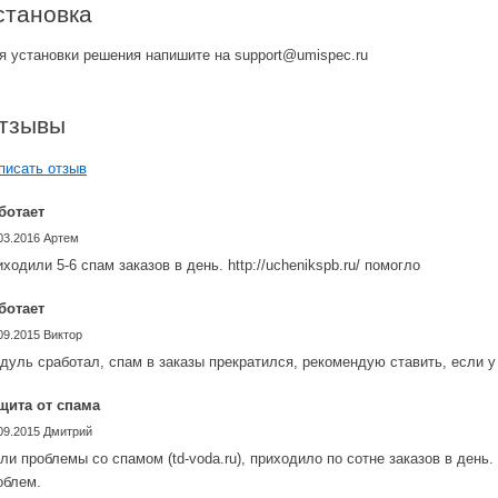
становка
я установки решения напишите на support@umispec.ru
тзывы
писать отзыв
ботает
03.2016
Артем
иходили 5-6 спам заказов в день. http://uchenikspb.ru/ помогло
ботает
09.2015
Виктор
дуль сработал, спам в заказы прекратился, рекомендую ставить, если у
щита от спама
09.2015
Дмитрий
ли проблемы со спамом (td-voda.ru), приходило по сотне заказов в день
облем.