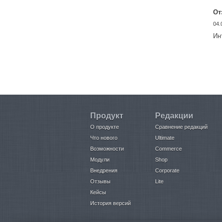
От
04.
Ин
Продукт
Редакции
О продукте
Сравнение редакций
Что нового
Ultimate
Возможности
Commerce
Модули
Shop
Внедрения
Corporate
Отзывы
Lite
Кейсы
История версий