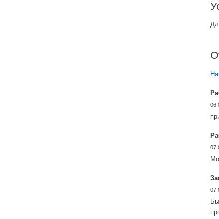
У
Дл
О
На
Ра
06.
пр
Ра
07.
Мо
За
07.
Бы
пр