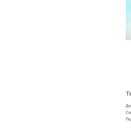
Продукты питания (2)
Подарки (3)
Туризм (2)
Строительство и жилье (3)
Животные (1)
Досуг и развлечения (2)
Строительство и жилье (8)
Одежда и стиль (7)
Досуг и развлечения (6)
Спорт (4)
Спорт (2)
Т
Да
Со
По