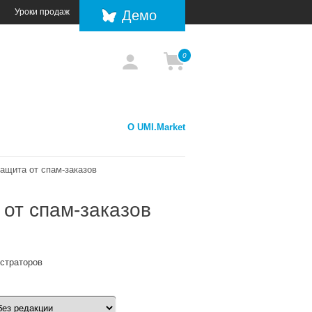
Уроки продаж
Демо
0
О UMI.Market
ащита от спам-заказов
 от спам-заказов
истраторов