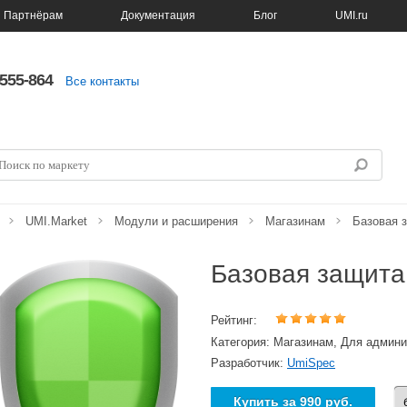
Партнёрам
Документация
Блог
UMI.ru
5555-864
Все контакты
UMI.Market
Модули и расширения
Магазинам
Базовая з
Базовая защита
Рейтинг:
Категория: Магазинам, Для админ
Разработчик:
UmiSpec
Купить за
990 руб.